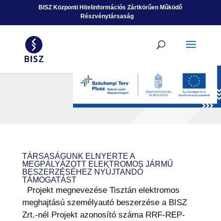
Ugrás a tartalomhoz
BISZ Központi Hitelinformációs Zártkörűen Működő
Részvénytársaság
TÁRSASÁGUNK ELNYERTE A
MEGPÁLYÁZOTT ELEKTROMOS JÁRMŰ
BESZERZÉSÉHEZ NYÚJTANDÓ
TÁMOGATÁST
Projekt megnevezése Tisztán elektromos
meghajtású személyautó beszerzése a BISZ
Zrt.-nél Projekt azonosító száma RRF-REP-