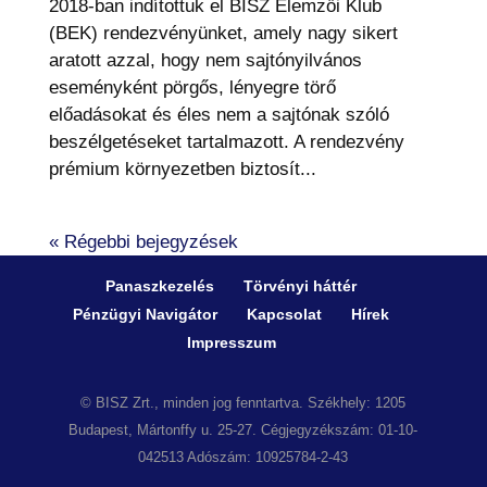
2018-ban indítottuk el BISZ Elemzői Klub
(BEK) rendezvényünket, amely nagy sikert
aratott azzal, hogy nem sajtónyilvános
eseményként pörgős, lényegre törő
előadásokat és éles nem a sajtónak szóló
beszélgetéseket tartalmazott. A rendezvény
prémium környezetben biztosít...
« Régebbi bejegyzések
Panaszkezelés
Törvényi háttér
Pénzügyi Navigátor
Kapcsolat
Hírek
Impresszum
© BISZ Zrt., minden jog fenntartva. Székhely: 1205
Budapest, Mártonffy u. 25-27. Cégjegyzékszám: 01-10-
042513 Adószám: 10925784-2-43