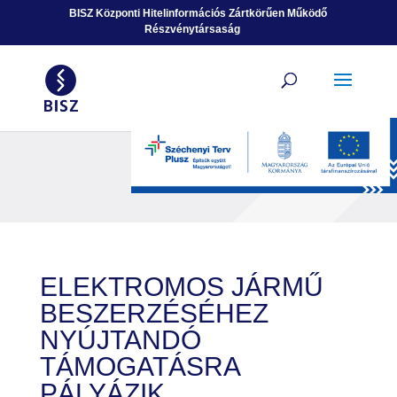
Ugrás a tartalomhoz
BISZ Központi Hitelinformációs Zártkörűen Működő
Részvénytársaság
ELEKTROMOS JÁRMŰ
BESZERZÉSÉHEZ
NYÚJTANDÓ
TÁMOGATÁSRA
PÁLYÁZIK