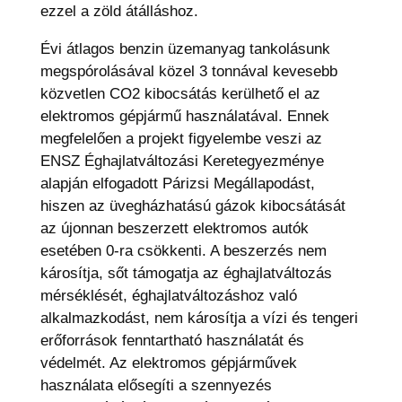
ezzel a zöld átálláshoz.
Évi átlagos benzin üzemanyag tankolásunk
megspórolásával közel 3 tonnával kevesebb
közvetlen CO2 kibocsátás kerülhető el az
elektromos gépjármű használatával. Ennek
megfelelően a projekt figyelembe veszi az
ENSZ Éghajlatváltozási Keretegyezménye
alapján elfogadott Párizsi Megállapodást,
hiszen az üvegházhatású gázok kibocsátását
az újonnan beszerzett elektromos autók
esetében 0-ra csökkenti. A beszerzés nem
károsítja, sőt támogatja az éghajlatváltozás
mérséklését, éghajlatváltozáshoz való
alkalmazkodást, nem károsítja a vízi és tengeri
erőforrások fenntartható használatát és
védelmét. Az elektromos gépjárművek
használata elősegíti a szennyezés