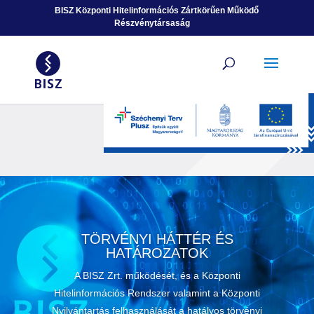
Ugrás a tartalomhoz
BISZ Központi Hitelinformációs Zártkörűen Működő
Részvénytársaság
TÖRVÉNYI HÁTTÉR ÉS
HATÁROZATOK
A BISZ Zrt. működését, és a Központi
Hitelinformációs Rendszer valamint a Központi
Nyilvántartás felhasználását a hatályos törvényi