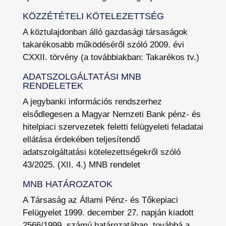
KÖZZÉTÉTELI KÖTELEZETTSÉG
A köztulajdonban álló gazdasági társaságok
takarékosabb működéséről szóló 2009. évi
CXXII. törvény (a továbbiakban: Takarékos tv.)
ADATSZOLGÁLTATÁSI MNB
RENDELETEK
A jegybanki információs rendszerhez
elsődlegesen a Magyar Nemzeti Bank pénz- és
hitelpiaci szervezetek feletti felügyeleti feladatai
ellátása érdekében teljesítendő
adatszolgáltatási kötelezettségekről szóló
43/2025. (XII. 4.) MNB rendelet
MNB HATÁROZATOK
A Társaság az Állami Pénz- és Tőkepiaci
Felügyelet 1999. december 27. napján kiadott
2566/1999. számú határozatában, továbbá a