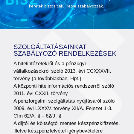
keretek biztosítják, illetve szabályozzák.
SZOLGÁLTATÁSAINKAT
SZABÁLYOZÓ RENDELKEZÉSEK
A hitelintézetekről és a pénzügyi
vállalkozásokról szóló 2013. évi CCXXXVII.
törvény (a továbbiakban: Hpt.)
A központi hitelinformációs rendszerről szóló
2011. évi CXXII. törvény
A pénzforgalmi szolgáltatás nyújtásáról szóló
2009. évi LXXXV. törvény XII/A. Fejezet 1-3.
Cím 62/A. § – 62/J. §
A díjtól és költségtől mentes készpénzkifizetés,
illetve készpénzfelvétel igénybevételére