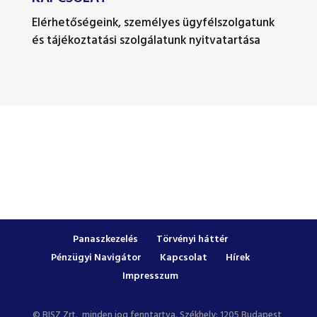
Elérhetőségeink, személyes ügyfélszolgatunk
és tájékoztatási szolgálatunk nyitvatartása
Panaszkezelés
Törvényi háttér
Pénzügyi Navigátor
Kapcsolat
Hírek
Impresszum
© BISZ Zrt., minden jog fenntartva. Székhely: 1205 Budapest,