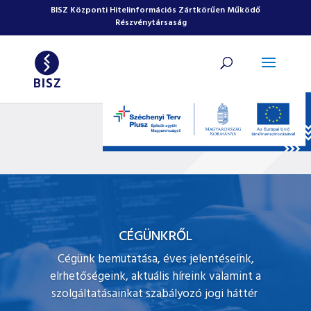
Ugrás a tartalomhoz
BISZ Központi Hitelinformációs Zártkörűen Működő
Részvénytársaság
CÉGÜNKRŐL
Cégünk bemutatása, éves jelentéseink,
elrhetőségeink, aktuális híreink valamint a
szolgáltatásainkat szabályozó jogi háttér