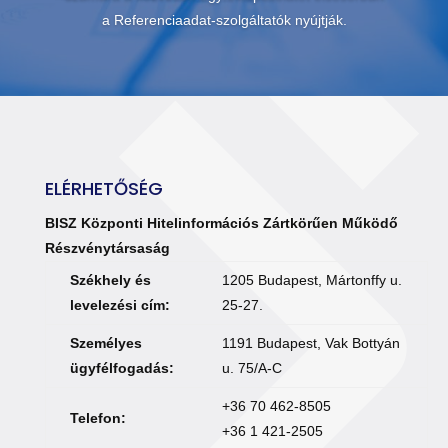
a Referenciaadat-szolgáltatók nyújtják.
ELÉRHETŐSÉG
BISZ Központi Hitelinformációs Zártkörűen Működő
Részvénytársaság
Székhely és
1205 Budapest, Mártonffy u.
levelezési cím:
25-27.
Személyes
1191 Budapest, Vak Bottyán
ügyfélfogadás:
u. 75/A-C
+36 70 462-8505
Telefon:
+36 1 421-2505