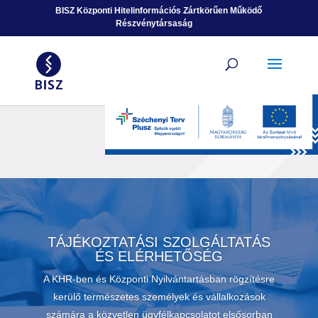
Ugrás a tartalomhoz
BISZ Központi Hitelinformációs Zártkörűen Működő
Részvénytársaság
TÁJÉKOZTATÁSI SZOLGÁLTATÁS
ÉS ELÉRHETŐSÉG
A KHR-ben és Központi Nyilvántartásban rögzítésre
kerülő természetes személyek és vállalkozások
számára a közvetlen ügyfélkapcsolatot elsősorban