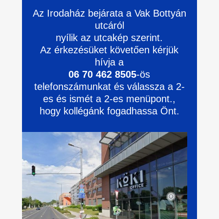
Az Irodaház bejárata a Vak Bottyán
utcáról
nyílik az utcakép szerint.
Az érkezésüket követően kérjük
hívja a
06 70 462 8505
-ös
telefonszámunkat és válassza a 2-
es és ismét a 2-es menüpont.,
hogy kollégánk fogadhassa Önt.