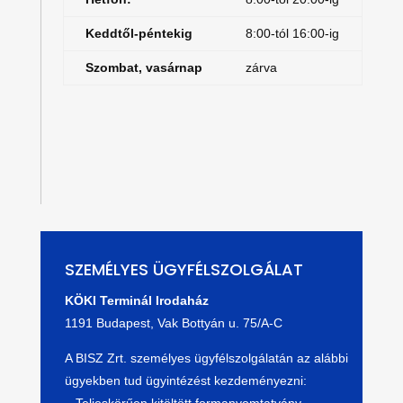
Keddtől-péntekig
8:00-tól 16:00-ig
Szombat, vasárnap
zárva
Telefonos ügyfélszolgálatunk az alábbi
menürendszerrel segíti az Ön kérdéseinek mielőbbi
megválaszolását:
SZEMÉLYES ÜGYFÉLSZOLGÁLAT
KÖKI Terminál Irodaház
1191 Budapest, Vak Bottyán u. 75/A-C
A BISZ Zrt. személyes ügyfélszolgálatán az alábbi
ügyekben tud ügyintézést kezdeményezni: