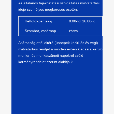
A
z
álta
lános
tájékoztatási szolgáltatás nyitvatartási
ideje személyes megkeresés esetén:
Hétfőtől-péntekig
8:00-tól 16:00-ig
Szombat, vasárnap
zárva
A társaság ettől eltérő (ünnepek körüli és év végi)
nyitvatartási rendjét a minden évben kiadásra kerülő
munka- és munkaszüneti napokról szóló
kormányrendelet szerint alakítja ki.