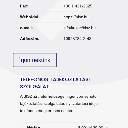
Fax:
+36 1 421-2525
Weboldal:
https://bisz.hu
e-mail:
info/kukac/bisz.hu
Adószám:
10925784-2-43
Írjon nekünk
TELEFONOS TÁJÉKOZTATÁSI
SZOLGÁLAT
A BISZ Zrt. elérhetőségein igénybe vehető
tájékoztatási szolgáltatás nyitvatartási ideje
telefonos megkeresés esetén:
Hétfőn:
8:00-tól 20:00-ig