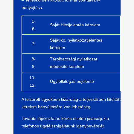
–
Teljeskörűen kitöltött formanyomtatvány
benyújtása:
1-
Saját Hiteljelentés kérelem
6.
Saját kp. nyilatkozatjelentés
7.
kérelem
8-
Tárolhatósági nyilatkozat
9.
módosító kérelem
10-
Ügyfélkifogás bejelentő
12.
A felsorolt ügyekben kizárólag a teljeskörűen kitöltött
kérelem benyújtására van lehetőség
.
További tájékoztatás kérés esetén javasoljuk a
telefonos ügyfélszolgálatunk
igénybevételét.