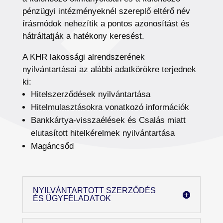
pénzügyi intézményeknél szereplő eltérő név
írásmódok nehezítik a pontos azonosítást és
hátráltatják a hatékony keresést.
A KHR lakossági alrendszerének
nyilvántartásai az alábbi adatkörökre terjednek
ki:
Hitelszerződések nyilvántartása
Hitelmulasztásokra vonatkozó információk
Bankkártya-visszaélések és Csalás miatt
elutasított hitelkérelmek nyilvántartása
Magáncsőd
NYILVÁNTARTOTT SZERZŐDÉS
ÉS ÜGYFÉLADATOK