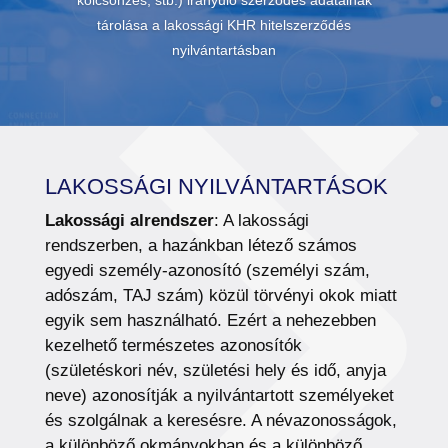
kölcsönzés, stb.) irányuló szerződés adatainak
tárolása a lakossági KHR hitelszerződés
nyilvántartásban
LAKOSSÁGI NYILVÁNTARTÁSOK
Lakossági alrendszer
: A lakossági
rendszerben, a hazánkban létező számos
egyedi személy-azonosító (személyi szám,
adószám, TAJ szám) közül törvényi okok miatt
egyik sem használható. Ezért a nehezebben
kezelhető természetes azonosítók
(születéskori név, születési hely és idő, anyja
neve) azonosítják a nyilvántartott személyeket
és szolgálnak a keresésre. A névazonosságok,
a különböző okmányokban és a különböző